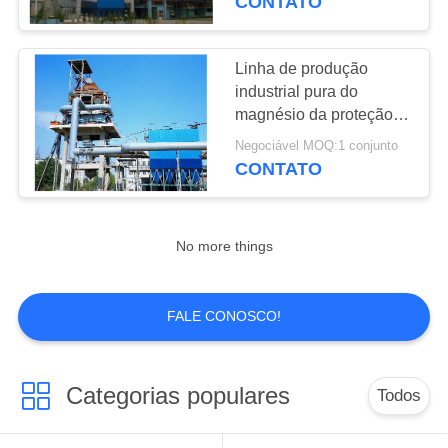
CONTATO
linha de produção
do cimento
Linha de produção
industrial pura do
magnésio da proteção
ambiental da dolomite
Negociável MOQ:1 conjunto
CONTATO
41
Equipamento de
No more things
processamento
mineral
FALE CONOSCO!
Categorias populares
Todos
23