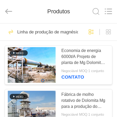
Zhengzhou
Mining
Machinery
CO.Ltd.
Produtos
All
Rights
Reserved.
Developed
CASA
by
36
ECER
Linha de produção de magnésio
Linha de produção
PRODUTOS
de LECA
Economia de energia
6000t/A Projeto de
VÍDEOS
planta de Mg Dolomite
Processo de calcinação
Negociável MOQ:1 conjunto
Baixo consumo
MOSTRA
CONTATO
57
DE
Linha de produção
VR
Fábrica de molho
rotativo de Dolomita Mg
ativa do cal
para a produção do
SOBRE
processo Pidgeon
Negociável MOQ:1 conjunto