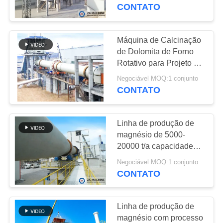
NÓS
CONTATO
EXCURSÃO
Máquina de Calcinação
19
DA
de Dolomita de Forno
Linha de produção
Rotativo para Projeto de
FÁBRICA
Metal de Magnésio
de magnésio
Negociável MOQ:1 conjunto
CONTATO
CONTROLE
DA
Linha de produção de
QUALIDADE
magnésio de 5000-
20000 t/a capacidade
69
com processo Pidgeon
CONTACTE-
Negociável MOQ:1 conjunto
moedor do moinho
CONTATO
NOS
de bola
Linha de produção de
NOTÍCIA
magnésio com processo