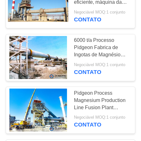
eficiente, máquina da
37
estufa giratória do
Negociável MOQ:1 conjunto
máquina do
magnésio
CONTATO
triturador de pedra
6000 t/a Processo
Pidgeon Fabrica de
Ingotas de Magnésio
Dolomita Proteção do
Negociável MOQ:1 conjunto
ambiente
CONTATO
36
Máquina da tela de
Pidgeon Process
vibração
Magnesium Production
Line Fusion Plant
Machine 5000-20000 t/a
Negociável MOQ:1 conjunto
CONTATO
37