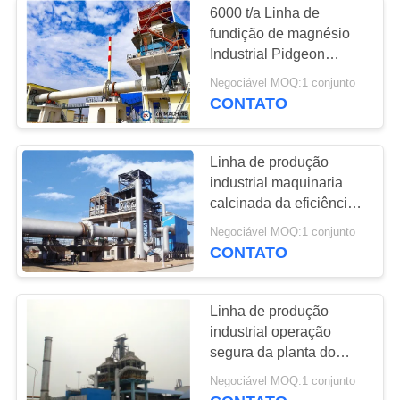
6000 t/a Linha de
alimentador
fundição de magnésio
Industrial Pidgeon
vibratório
Process Dolomite
Negociável MOQ:1 conjunto
CONTATO
Linha de produção
industrial maquinaria
48
calcinada da eficiência
Transportando o
elevada do magnésio da
Negociável MOQ:1 conjunto
dolomite
CONTATO
equipamento
Linha de produção
industrial operação
segura da planta do
magnésio de 500-1000
19
Negociável MOQ:1 conjunto
TPD