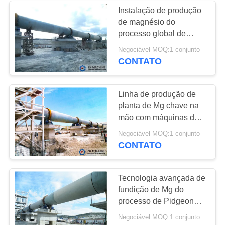
Instalação de produção
de magnésio do
38
processo global de
Triturador do
Pidgeon
Negociável MOQ:1 conjunto
CONTATO
moinho de bola
Linha de produção de
planta de Mg chave na
mão com máquinas de
forno rotativo
22
Negociável MOQ:1 conjunto
CONTATO
Moinho de bola
contínuo
Tecnologia avançada de
fundição de Mg do
processo de Pidgeon
(Dolomite Mg Plant)
Negociável MOQ:1 conjunto
Capacidade 5000-