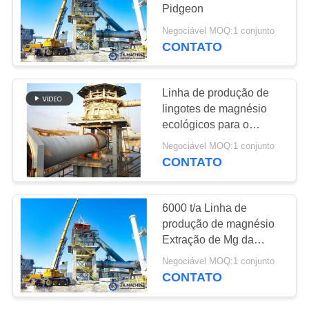
Pidgeon
PEÇA
Negociável MOQ:1 conjunto
UMAS
CONTATO
92
CITAÇÕES
Equipamento da
Linha de produção de
granulação
lingotes de magnésio
MAPA
ecológicos para o
DO
mercado global
Negociável MOQ:1 conjunto
SITE
CONTATO
119
POLÍTICA
6000 t/a Linha de
Equipamento da
DE
produção de magnésio
Extração de Mg da
PRIVACIDADE
calcinação
Dolomite
Negociável MOQ:1 conjunto
CONTATO