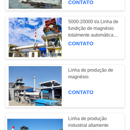
CONTATO
20000 (t/a)
57
equipamento da
5000-20000 t/a Linha de
fundição de magnésio
coleção de poeira
totalmente automática
para aumentar a
CONTATO
capacidade de produção
Linha de produção de
39
magnésio
secador giratório
CONTATO
industrial
Linha de produção
industrial altamente