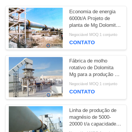
CONTACTE-
Economia de energia
NOS
6000t/A Projeto de
planta de Mg Dolomite
Processo de
Negociável MOQ:1 conjunto
calcinação Baixo
NOTÍCIA
CONTATO
consumo
Fábrica de molho
PEÇA
rotativo de Dolomita
UMAS
Mg para a produção do
processo Pidgeon
Negociável MOQ:1 conjunto
CITAÇÕES
CONTATO
MAPA
Linha de produção de
magnésio de 5000-
DO
20000 t/a capacidade
com processo Pidgeon