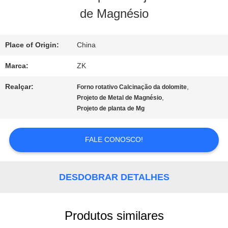
de Magnésio
SOBRE
NÓS
Place of Origin:
China
Marca:
ZK
EXCURSÃO
Realçar:
,
Forno rotativo Calcinação da dolomite
DA
,
Projeto de Metal de Magnésio
Projeto de planta de Mg
FÁBRICA
FALE CONOSCO!
CONTROLE
DESDOBRAR DETALHES
DA
QUALIDADE
Produtos similares