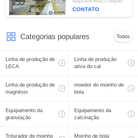
SITE
Negociável MOQ:1 conjunto
CONTATO
POLÍTICA
Categorias populares
Todos
DE
PRIVACIDADE
Linha de produção de
Linha de produção
LECA
ativa do cal
Linha de produção de
moedor do moinho de
magnésio
bola
Equipamento da
Equipamento da
granulação
calcinação
Triturador do moinho
Moinho de bola