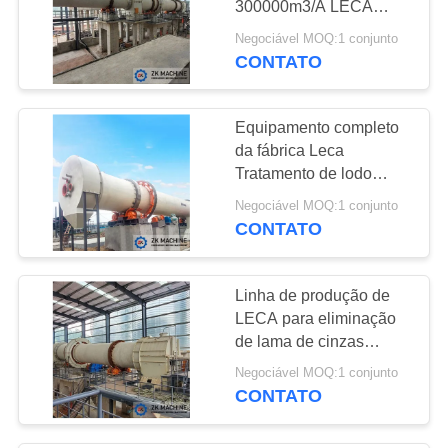
300000m3/A LECA
37
Linha de produção de
Negociável MOQ:1 conjunto
máquina do
cerâmica
CONTATO
triturador de pedra
Equipamento completo
da fábrica Leca
Tratamento de lodo
300000m3/A Linha de
Negociável MOQ:1 conjunto
produção de ceramsita
CONTATO
36
Máquina da tela de
Linha de produção de
vibração
LECA para eliminação
de lama de cinzas
volantes 300000m3/A
Negociável MOQ:1 conjunto
CONTATO
37