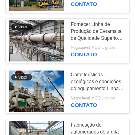
NÓS
CONTATO
EXCURSÃO
Fornecer Linha de
19
DA
Produção de Ceramsita
Linha de produção
de Qualidade Superior
FÁBRICA
Máquina LECA
de magnésio
Negociável MOQ:1 grupo
CONTATO
CONTROLE
DA
Características
QUALIDADE
ecológicas e condições
do equipamento Linha
69
de produção LECA
CONTACTE-
Negociável MOQ:1 grupo
moedor do moinho
CONTATO
NOS
de bola
Fabricação de
NOTÍCIA
aglomerados de argila