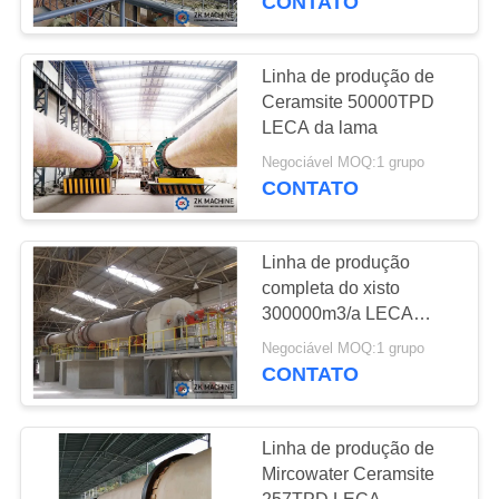
CONTATO
linha de produção
do cimento
Linha de produção de
Ceramsite 50000TPD
LECA da lama
Negociável MOQ:1 grupo
CONTATO
41
Equipamento de
Linha de produção
completa do xisto
processamento
300000m3/a LECA
Ceramsite das plantas
mineral
Negociável MOQ:1 grupo
CONTATO
Linha de produção de
23
Mircowater Ceramsite