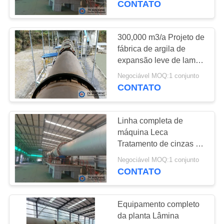
CONTATO
57
equipamento da
300,000 m3/a Projeto de
fábrica de argila de
coleção de poeira
expansão leve de lama
Linha de produção
Negociável MOQ:1 conjunto
LECA
CONTATO
Linha completa de
39
máquina Leca
secador giratório
Tratamento de cinzas de
mosca de lama
industrial
Negociável MOQ:1 conjunto
300000m3/A Linha de
CONTATO
produção de cerâmicas
LECA
Equipamento completo
da planta Lâmina