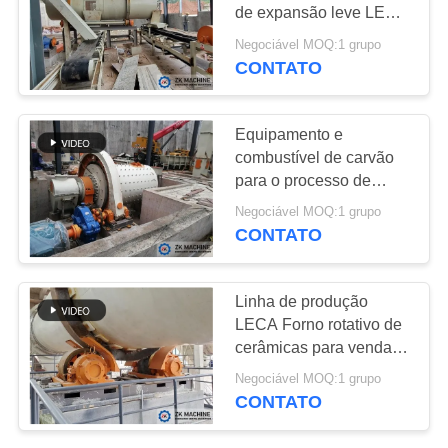
de expansão leve LECA
PEÇA
Fabricada a partir de
Negociável MOQ:1 grupo
matéria-prima de cinzas
UMAS
CONTATO
92
de mosca
CITAÇÕES
Equipamento da
Equipamento e
granulação
combustível de carvão
MAPA
para o processo de
DO
mistura da linha de
Negociável MOQ:1 grupo
produção LECA
SITE
CONTATO
119
POLÍTICA
Linha de produção
Equipamento da
DE
LECA Forno rotativo de
cerâmicas para venda
PRIVACIDADE
calcinação
com peças de reposição
Negociável MOQ:1 grupo
CONTATO