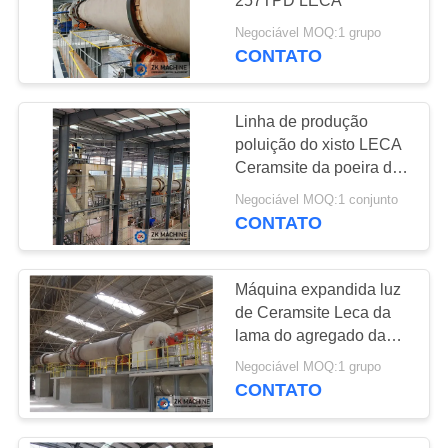
Moinho de moedura
257TPD LECA
vertical
Negociável MOQ:1 grupo
CONTATO
Linha de produção
poluição do xisto LECA
Ceramsite da poeira do
27
pó do reparo fácil baixa
Negociável MOQ:1 conjunto
linha de produção
CONTATO
industrial
Máquina expandida luz
de Ceramsite Leca da
lama do agregado da
argila
Negociável MOQ:1 grupo
CONTATO
9
Planta de