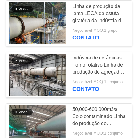
Linha de produção da
lama LECA da estufa
38
giratória da indústria de
Triturador do
Ceramsite
Negociável MOQ:1 grupo
CONTATO
moinho de bola
Indústria de cerâmicas
Forno rotativo Linha de
produção de agregados
de argila de expansão
22
Negociável MOQ:1 conjunto
leve LECA
CONTATO
Moinho de bola
contínuo
50,000-600,000m3/a
Solo contaminado Linha
de produção de
equipamentos Leca
Negociável MOQ:1 conjunto
LECA