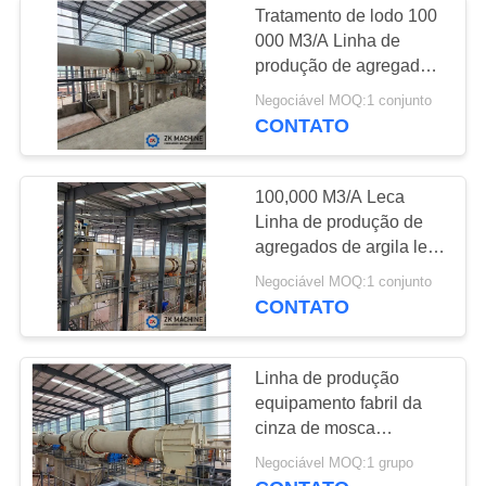
Tratamento de lodo 100
alimentador
000 M3/A Linha de
produção de agregados
vibratório
leves Leca
Negociável MOQ:1 conjunto
CONTATO
100,000 M3/A Leca
Linha de produção de
48
agregados de argila leve
Transportando o
expandido LECA
Negociável MOQ:1 conjunto
CONTATO
equipamento
Linha de produção
equipamento fabril da
cinza de mosca
30000t/A LECA
19
Negociável MOQ:1 grupo