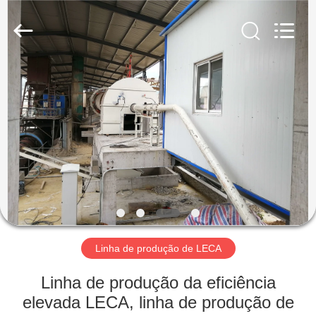
Mining
Machinery
CO.Ltd.
All
Rights
Reserved.
Developed
by
CASA
ECER
PRODUTOS
VÍDEOS
MOSTRA
DE
VR
Linha de produção de LECA
Linha de produção da eficiência
SOBRE
elevada LECA, linha de produção de