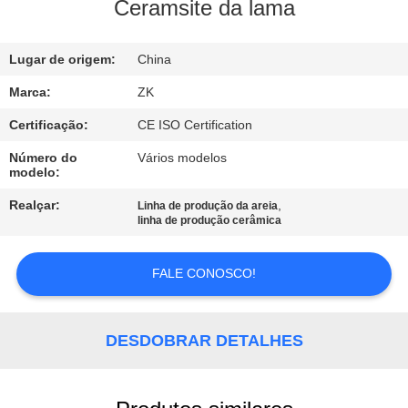
NÓS
Ceramsite da lama
EXCURSÃO
Lugar de origem:
China
DA
Marca:
ZK
FÁBRICA
Certificação:
CE ISO Certification
Número do
Vários modelos
modelo:
CONTROLE
DA
Realçar:
,
Linha de produção da areia
linha de produção cerâmica
QUALIDADE
FALE CONOSCO!
CONTACTE-
NOS
DESDOBRAR DETALHES
NOTÍCIA