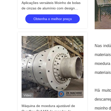
Aplicações versáteis Moinho de bolas
de cinzas de alumínio com design
personalizado e até 60 minutos de
Obtenha o melhor preço
temporizador
Nas indú
materiai
moedura 
materiais
Há muit
Vídeo
descarre
Máquina de moedura ajustável de
moinho d