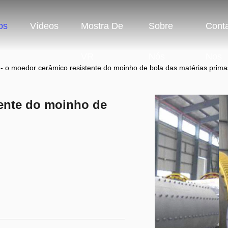
os
Vídeos
Mostra De
Sobre
Conta
VR
Nós
Nos
 - o moedor cerâmico resistente do moinho de bola das matérias prima
tente do moinho de