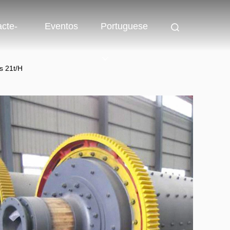
cte-
Eventos
Portuguese
s 21t/H