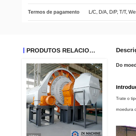
Termos de pagamento
L/C, D/A, D/P, T/T, 
Descri
PRODUTOS RELACIONADOS
Do moedo
Introdu
Trate o t
moedura da