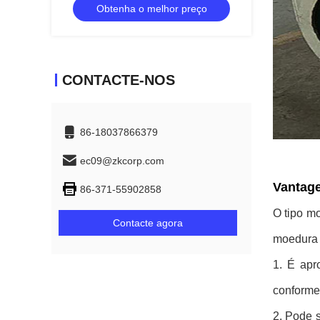
Obtenha o melhor preço
CONTACTE-NOS
86-18037866379
ec09@zkcorp.com
Vantage
86-371-55902858
O tipo mo
Contacte agora
moedura 
1. É apr
conforme 
2. Pode 