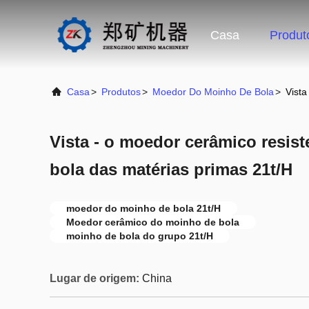
Casa
Produt
Casa
>
Produtos
>
Moedor Do Moinho De Bola
>
Vista
Vista - o moedor cerâmico resis
bola das matérias primas 21t/H
moedor do moinho de bola 21t/H
Moedor cerâmico do moinho de bola
moinho de bola do grupo 21t/H
Lugar de origem:
China