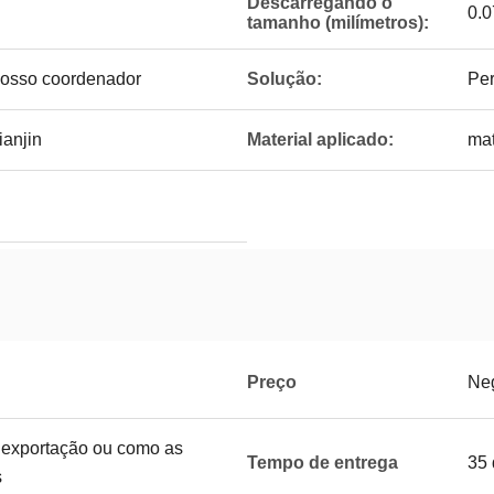
Descarregando o
0.0
tamanho (milímetros):
nosso coordenador
Solução:
Per
ianjin
Material aplicado:
mat
Preço
Ne
 exportação ou como as
Tempo de entrega
35 
s