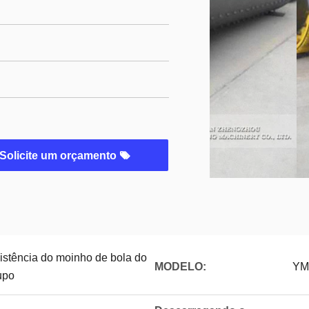
Solicite um orçamento
istência do moinho de bola do
MODELO:
YM
upo